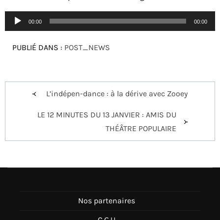
Lecteur
00:00
00:00
audio
PUBLIÉ DANS :
POST_NEWS
Navigation
L’indépen-dance : à la dérive avec Zooey
de
LE 12 MINUTES DU 13 JANVIER : AMIS DU
l’article
THÉÂTRE POPULAIRE
Nos partenaires
C.G.U