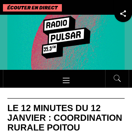
Passer
au
contenu
Menu
principal
LE 12 MINUTES DU 12
JANVIER : COORDINATION
RURALE POITOU