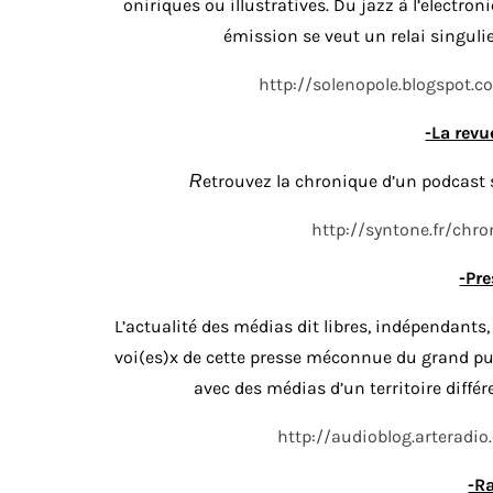
oniriques ou illustratives. Du jazz à l’electro
émission se veut un relai singuli
http://solenopole.blogspot.
-La revu
etrouvez la chronique d’un podcast 
R
http://syntone.fr/chr
-Pre
L’actualité des médias dit libres, indépendants,
voi(es)x de cette presse méconnue du grand pub
avec des médias d’un territoire différ
http://audioblog.arteradi
-Ra