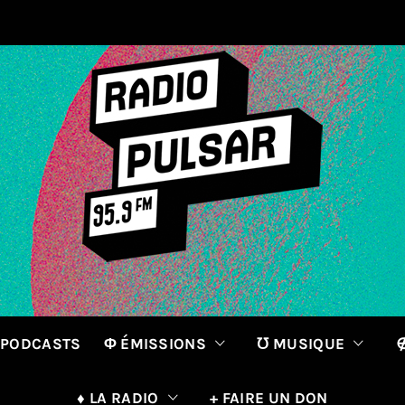
 PODCASTS
Φ ÉMISSIONS
℧ MUSIQUE
∉
♦ LA RADIO
+ FAIRE UN DON