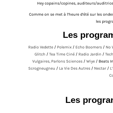
Hey copains/copines, auditeurs/auditrice
Comme on se met à l’heure d’été sur les ondes
les prog
Les progra
Radio Vedette
/
Polemix
/
Echo Boomers
/
No 
Glitch
/
Tea Time Ciné
/
Radio Jardin
/
Tec
Vulgaires, Parlons Sciences
/
Wiye
/ Beats I
Scrogneugneu
/
La Vie Des Autres
/
Nectar
/
L
Co
Les progr