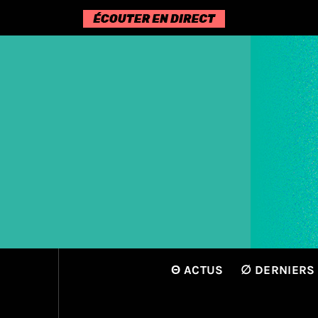
Passer
au
contenu
Θ ACTUS
∅ DERNIERS