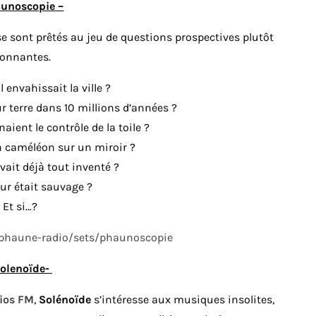
aunoscopie –
 se sont prêtés au jeu de questions prospectives plutôt
tonnantes.
l envahissait la ville ?
ur terre dans 10 millions d’années ?
aient le contrôle de la toile ?
n caméléon sur un miroir ?
avait déjà tout inventé ?
utur était sauvage ?
Et si…?
/phaune-radio/sets/phaunoscopie
Solenoïde-
ios FM
,
Solénoïde
s’intéresse aux musiques insolites,