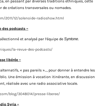
nica, en passant par diverses traditions ethniques, cette
er de créations transversales ou nomades.
com/2011/12/solenoide-radioshow.html
e des podcasts –
sélectionné et analysé par l’équipe de
.
Syntone
oniques/la-revue-des-podcasts/
sse libérée –
 alternatifs, « pas pareils »…, pour donner à entendre les
lic. Une émission à vocation itinérante, en discussion
ent, réalisée avec une radio associative locale.
o.com/blog/3048014/presse-liberee/
dio Syria –