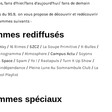
s, fans d’hier/fans d’aujourd’hui/ fans de demain
 du 95.9, on vous propose de découvrir et redécouvrir
rammes suivants :
mmes rediffusés
Way
/
16 Rimes
/ SZCZ /
La Soupe Primitive
/
X-Bulles
/
hnogramma
/
Atmosphere
/ Campus Actu /
Soyons
n Space /
Spam
/
Yo !
/
Rastapuls
/
Turn It Up Show
/
’indépendance
/
Pleine Lune Au Somnambule Club
/
La
ol Playlist
ammes spéciaux