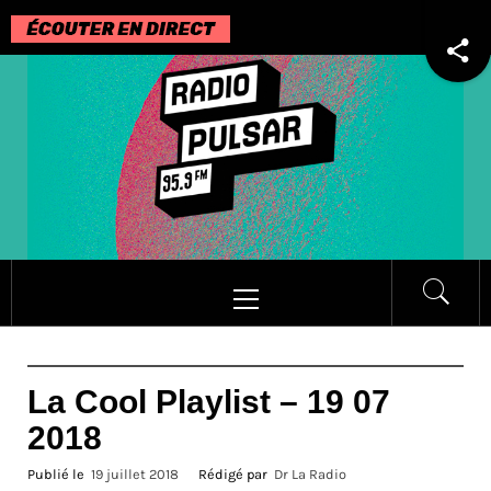
Passer
au
contenu
Menu
principal
La Cool Playlist – 19 07
2018
Publié le
19 juillet 2018
Rédigé par
Dr La Radio